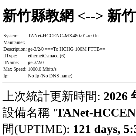
新竹縣教網 <--> 新
System:
TANet-HCCENC-MX480-01-re0 in
Maintainer:
Description:
ge-3/2/0 ===To HCHG 100M FTTB==
ifType:
ethernetCsmacd (6)
ifName:
ge-3/2/0
Max Speed:
1000.0 Mbits/s
Ip:
No Ip (No DNS name)
上次統計更新時間:
2026
設備名稱
'TANet-HCCENC
間(UPTIME):
121 days, 5: