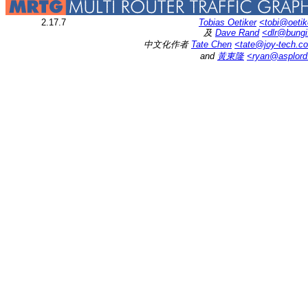
2.17.7
Tobias Oetiker
<tobi@oetik
及
Dave Rand
<dlr@bung
中文化作者
Tate Chen
<tate@joy-tech.c
and
黃東隆
<ryan@asplor